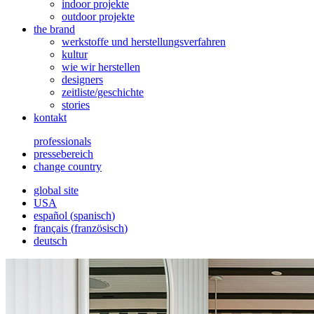
indoor projekte
outdoor projekte
the brand
werkstoffe und herstellungsverfahren
kultur
wie wir herstellen
designers
zeitliste/geschichte
stories
kontakt
professionals
pressebereich
change country
global site
USA
español
(
spanisch
)
français
(
französisch
)
deutsch