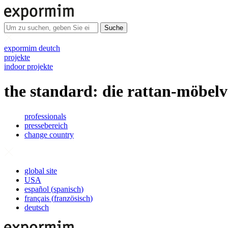
Suche
expormim deutch
projekte
indoor projekte
the standard: die rattan-möbel
professionals
pressebereich
change country
global site
USA
español
(
spanisch
)
français
(
französisch
)
deutsch