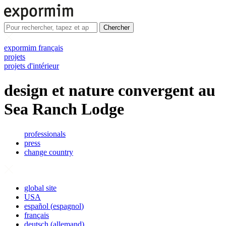
Chercher
expormim français
projets
projets d'intérieur
design et nature convergent au
Sea Ranch Lodge
professionals
press
change country
global site
USA
español
(
espagnol
)
français
deutsch
(
allemand
)