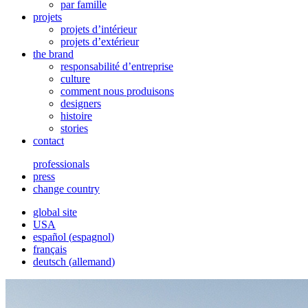
par famille
projets
projets d’intérieur
projets d’extérieur
the brand
responsabilité d’entreprise
culture
comment nous produisons
designers
histoire
stories
contact
professionals
press
change country
global site
USA
español
(
espagnol
)
français
deutsch
(
allemand
)