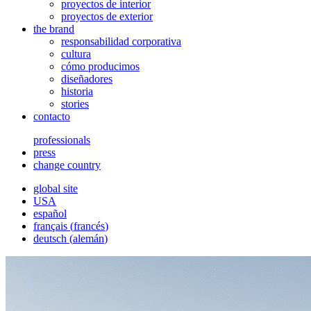
proyectos de interior
proyectos de exterior
the brand
responsabilidad corporativa
cultura
cómo producimos
diseñadores
historia
stories
contacto
professionals
press
change country
global site
USA
español
français
(
francés
)
deutsch
(
alemán
)