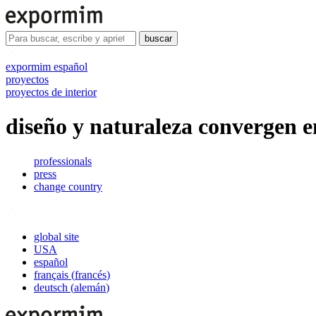
buscar
expormim español
proyectos
proyectos de interior
diseño y naturaleza convergen 
professionals
press
change country
global site
USA
español
français
(
francés
)
deutsch
(
alemán
)