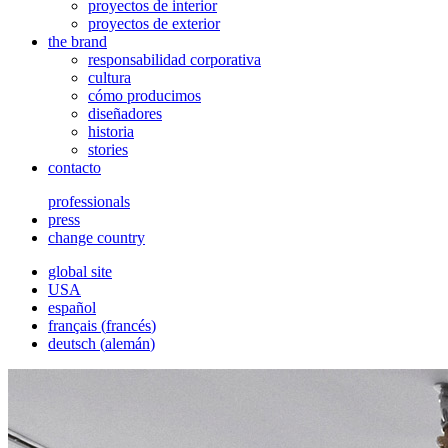
proyectos de interior
proyectos de exterior
the brand
responsabilidad corporativa
cultura
cómo producimos
diseñadores
historia
stories
contacto
professionals
press
change country
global site
USA
español
français
(
francés
)
deutsch
(
alemán
)