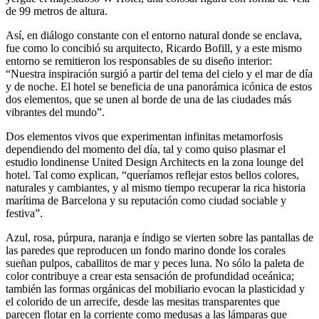
de 99 metros de altura.
Así, en diálogo constante con el entorno natural donde se enclava,
fue como lo concibió su arquitecto, Ricardo Bofill, y a este mismo
entorno se remitieron los responsables de su diseño interior:
“Nuestra inspiración surgió a partir del tema del cielo y el mar de día
y de noche. El hotel se beneficia de una panorámica icónica de estos
dos elementos, que se unen al borde de una de las ciudades más
vibrantes del mundo”.
Dos elementos vivos que experimentan infinitas metamorfosis
dependiendo del momento del día, tal y como quiso plasmar el
estudio londinense United Design Architects en la zona lounge del
hotel. Tal como explican, “queríamos reflejar estos bellos colores,
naturales y cambiantes, y al mismo tiempo recuperar la rica historia
marítima de Barcelona y su reputación como ciudad sociable y
festiva”.
Azul, rosa, púrpura, naranja e índigo se vierten sobre las pantallas de
las paredes que reproducen un fondo marino donde los corales
sueñan pulpos, caballitos de mar y peces luna. No sólo la paleta de
color contribuye a crear esta sensación de profundidad oceánica;
también las formas orgánicas del mobiliario evocan la plasticidad y
el colorido de un arrecife, desde las mesitas transparentes que
parecen flotar en la corriente como medusas a las lámparas que