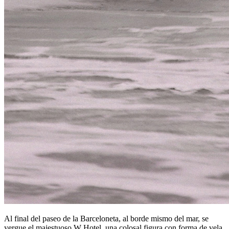
Al final del paseo de la Barceloneta, al borde mismo del mar, se
yergue el majestuoso W Hotel, una colosal figura con forma de vela