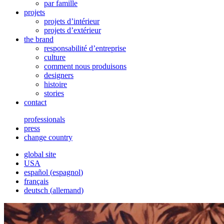
par famille
projets
projets d’intérieur
projets d’extérieur
the brand
responsabilité d’entreprise
culture
comment nous produisons
designers
histoire
stories
contact
professionals
press
change country
global site
USA
español
(
espagnol
)
français
deutsch
(
allemand
)