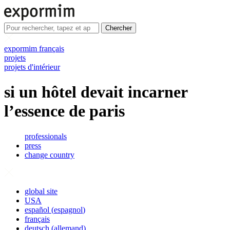
Chercher
expormim français
projets
projets d'intérieur
si un hôtel devait incarner
l’essence de paris
professionals
press
change country
global site
USA
español
(
espagnol
)
français
deutsch
(
allemand
)