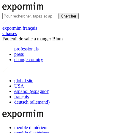
Chercher
expormim français
Chaises
Fauteuil de salle à manger Blum
professionals
press
change country
global site
USA
español
(
espagnol
)
français
deutsch
(
allemand
)
meuble d'intérieur
meuble d'extérieur