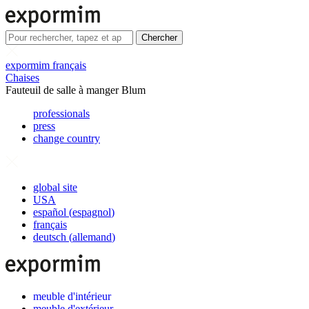
Chercher
expormim français
Chaises
Fauteuil de salle à manger Blum
professionals
press
change country
global site
USA
español
(
espagnol
)
français
deutsch
(
allemand
)
meuble d'intérieur
meuble d'extérieur