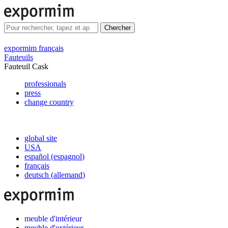
Chercher
expormim français
Fauteuils
Fauteuil Cask
professionals
press
change country
global site
USA
español
(
espagnol
)
français
deutsch
(
allemand
)
meuble d'intérieur
meuble d'extérieur