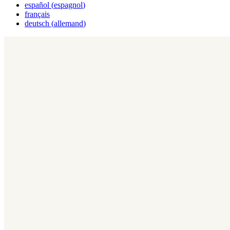
español
(
espagnol
)
français
deutsch
(
allemand
)