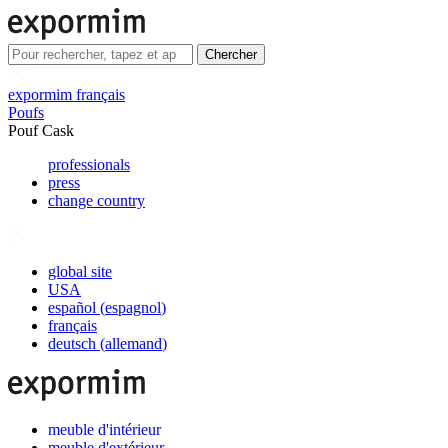
Chercher
expormim français
Poufs
Pouf Cask
professionals
press
change country
global site
USA
español
(
espagnol
)
français
deutsch
(
allemand
)
meuble d'intérieur
meuble d'extérieur