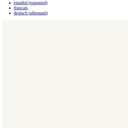
español
(
espagnol
)
français
deutsch
(
allemand
)