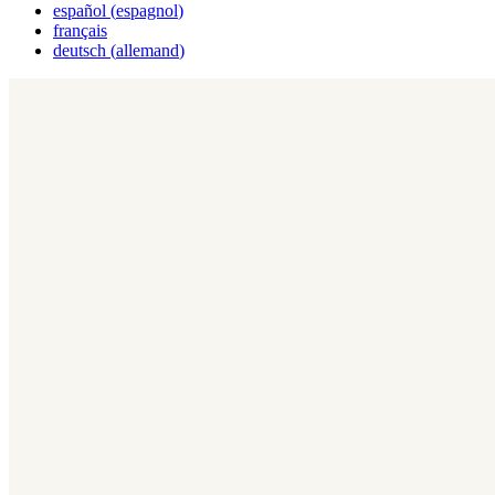
español
(
espagnol
)
français
deutsch
(
allemand
)