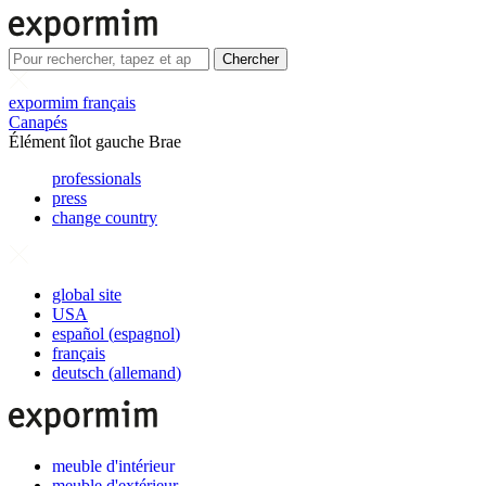
Chercher
expormim français
Canapés
Élément îlot gauche Brae
professionals
press
change country
global site
USA
español
(
espagnol
)
français
deutsch
(
allemand
)
meuble d'intérieur
meuble d'extérieur