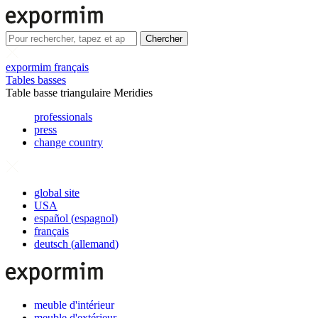
Chercher
expormim français
Tables basses
Table basse triangulaire Meridies
professionals
press
change country
global site
USA
español
(
espagnol
)
français
deutsch
(
allemand
)
meuble d'intérieur
meuble d'extérieur