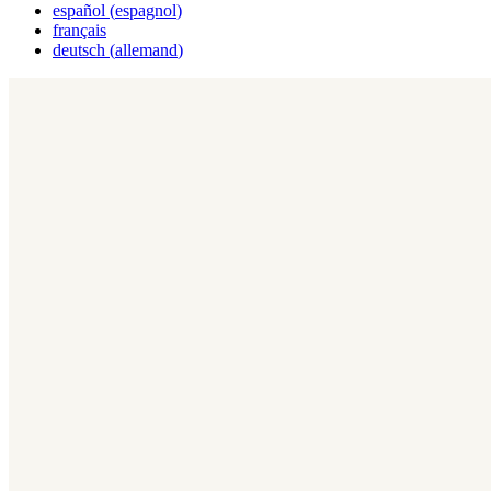
español
(
espagnol
)
français
deutsch
(
allemand
)