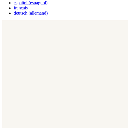
español
(
espagnol
)
français
deutsch
(
allemand
)