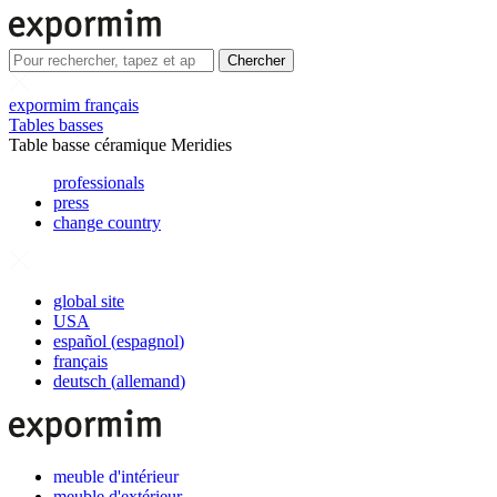
Chercher
expormim français
Tables basses
Table basse céramique Meridies
professionals
press
change country
global site
USA
español
(
espagnol
)
français
deutsch
(
allemand
)
meuble d'intérieur
meuble d'extérieur