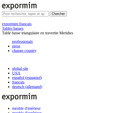
Chercher
expormim français
Tables basses
Table basse triangulaire en travertin Meridies
professionals
press
change country
global site
USA
español
(
espagnol
)
français
deutsch
(
allemand
)
meuble d'intérieur
meuble d'extérieur