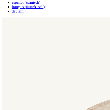
español
(
spanisch
)
français
(
französisch
)
deutsch