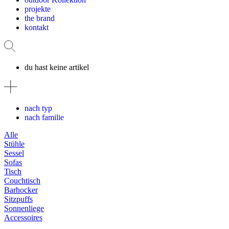
projekte
the brand
kontakt
du hast keine artikel
nach typ
nach familie
Alle
Stühle
Sessel
Sofas
Tisch
Couchtisch
Barhocker
Sitzpuffs
Sonnenliege
Accessoires