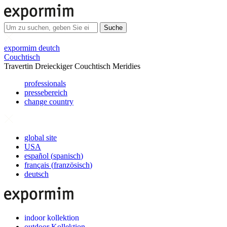
Suche
expormim deutch
Couchtisch
Travertin Dreieckiger Couchtisch Meridies
professionals
pressebereich
change country
global site
USA
español
(
spanisch
)
français
(
französisch
)
deutsch
indoor kollektion
outdoor Kollektion