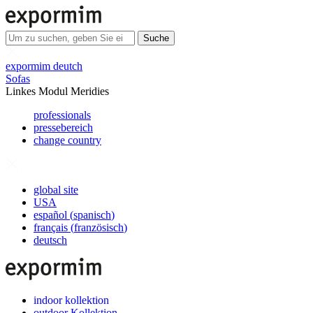
Suche
expormim deutch
Sofas
Linkes Modul Meridies
professionals
pressebereich
change country
global site
USA
español
(
spanisch
)
français
(
französisch
)
deutsch
indoor kollektion
outdoor Kollektion