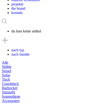
projekte
the brand
kontakt
du hast keine artikel
nach typ
nach familie
Alle
Stühle
Sessel
Sofas
Tisch
Couchtisch
Barhocker
Sitzpuffs
Sonnenliege
Accessoires