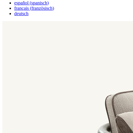
español
(
spanisch
)
français
(
französisch
)
deutsch