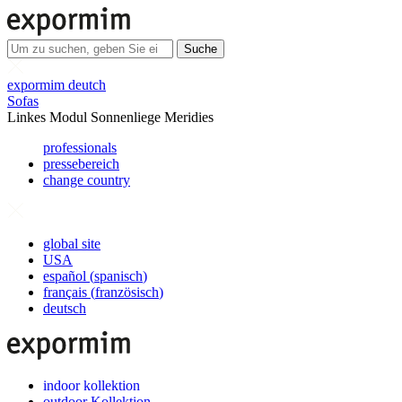
Suche
expormim deutch
Sofas
Linkes Modul Sonnenliege Meridies
professionals
pressebereich
change country
global site
USA
español
(
spanisch
)
français
(
französisch
)
deutsch
indoor kollektion
outdoor Kollektion