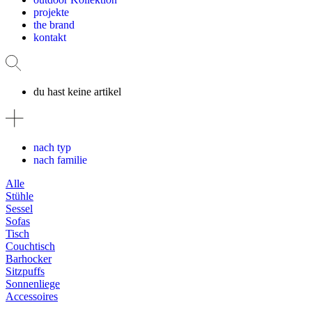
projekte
the brand
kontakt
du hast keine artikel
nach typ
nach familie
Alle
Stühle
Sessel
Sofas
Tisch
Couchtisch
Barhocker
Sitzpuffs
Sonnenliege
Accessoires