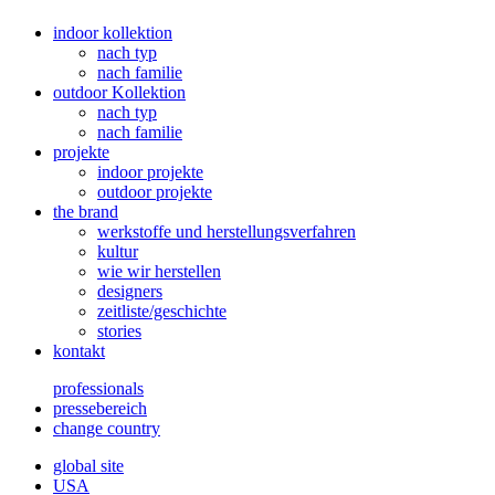
indoor kollektion
nach typ
nach familie
outdoor Kollektion
nach typ
nach familie
projekte
indoor projekte
outdoor projekte
the brand
werkstoffe und herstellungsverfahren
kultur
wie wir herstellen
designers
zeitliste/geschichte
stories
kontakt
professionals
pressebereich
change country
global site
USA