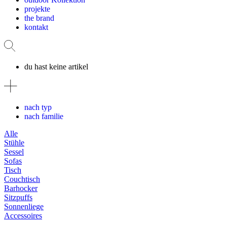
projekte
the brand
kontakt
du hast keine artikel
nach typ
nach familie
Alle
Stühle
Sessel
Sofas
Tisch
Couchtisch
Barhocker
Sitzpuffs
Sonnenliege
Accessoires