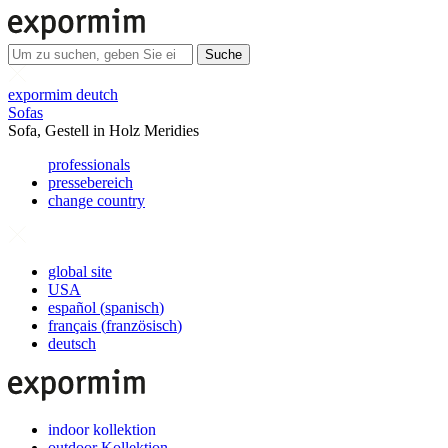
Suche
expormim deutch
Sofas
Sofa, Gestell in Holz Meridies
professionals
pressebereich
change country
global site
USA
español
(
spanisch
)
français
(
französisch
)
deutsch
indoor kollektion
outdoor Kollektion