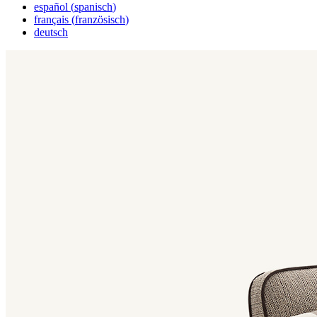
español
(
spanisch
)
français
(
französisch
)
deutsch