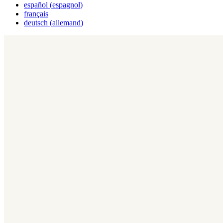
español
(
espagnol
)
français
deutsch
(
allemand
)