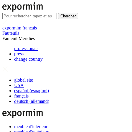
Chercher
expormim français
Fauteuils
Fauteuil Meridies
professionals
press
change country
global site
USA
español
(
espagnol
)
français
deutsch
(
allemand
)
meuble d'intérieur
meuble d'extérieur