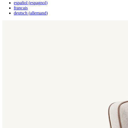
español
(
espagnol
)
français
deutsch
(
allemand
)