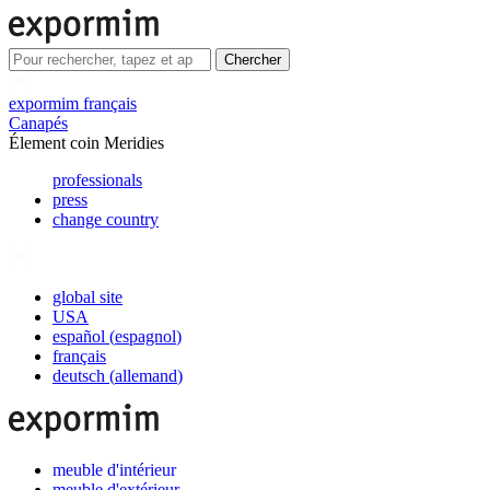
Chercher
expormim français
Canapés
Élement coin Meridies
professionals
press
change country
global site
USA
español
(
espagnol
)
français
deutsch
(
allemand
)
meuble d'intérieur
meuble d'extérieur