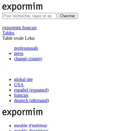
Chercher
expormim français
Tables
Table ovale Leku
professionals
press
change country
global site
USA
español
(
espagnol
)
français
deutsch
(
allemand
)
meuble d'intérieur
meuble d'extérieur