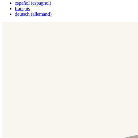
español
(
espagnol
)
français
deutsch
(
allemand
)