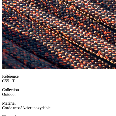
Référence
C551 T
Collection
Outdoor
Matériel
Corde tressé
Acier inoxydable