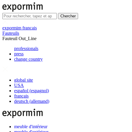
Chercher
expormim français
Fauteuils
Fauteuil Out_Line
professionals
press
change country
global site
USA
español
(
espagnol
)
français
deutsch
(
allemand
)
meuble d'intérieur
meuble d'extérieur