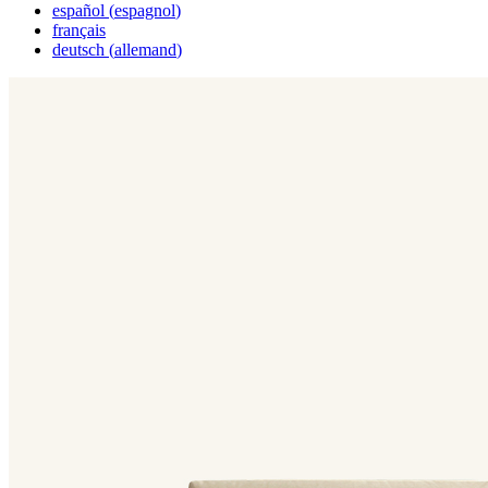
español
(
espagnol
)
français
deutsch
(
allemand
)