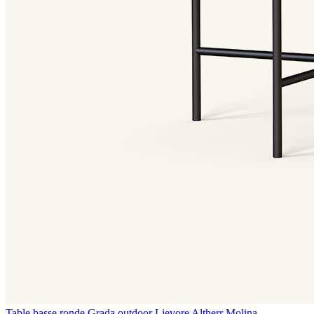
Table basse ronde Grada outdoor
Lievore Altherr Molina