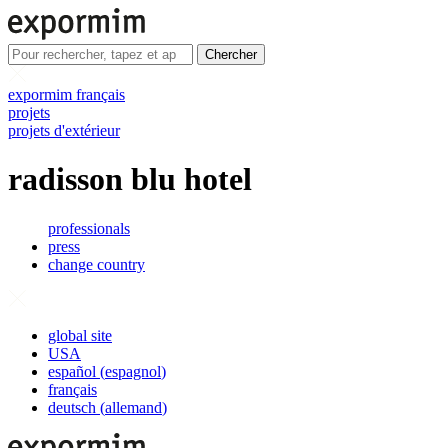
Chercher
expormim français
projets
projets d'extérieur
radisson blu hotel
professionals
press
change country
global site
USA
español
(
espagnol
)
français
deutsch
(
allemand
)