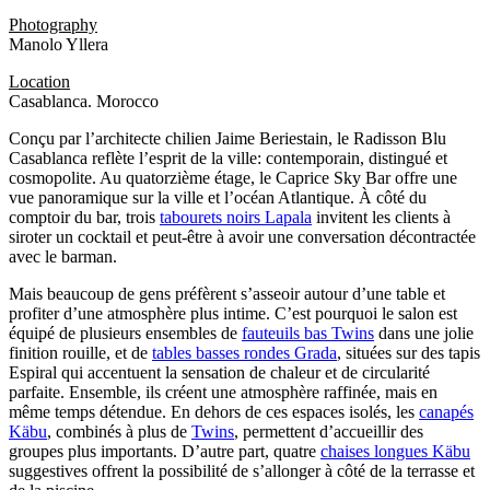
Photography
Manolo Yllera
Location
Casablanca. Morocco
Conçu par l’architecte chilien Jaime Beriestain, le Radisson Blu
Casablanca reflète l’esprit de la ville: contemporain, distingué et
cosmopolite. Au quatorzième étage, le Caprice Sky Bar offre une
vue panoramique sur la ville et l’océan Atlantique. À côté du
comptoir du bar, trois
tabourets noirs Lapala
invitent les clients à
siroter un cocktail et peut-être à avoir une conversation décontractée
avec le barman.
Mais beaucoup de gens préfèrent s’asseoir autour d’une table et
profiter d’une atmosphère plus intime. C’est pourquoi le salon est
équipé de plusieurs ensembles de
fauteuils bas Twins
dans une jolie
finition rouille, et de
tables basses rondes Grada
, situées sur des tapis
Espiral qui accentuent la sensation de chaleur et de circularité
parfaite. Ensemble, ils créent une atmosphère raffinée, mais en
même temps détendue. En dehors de ces espaces isolés, les
canapés
Käbu
, combinés à plus de
Twins
, permettent d’accueillir des
groupes plus importants. D’autre part, quatre
chaises longues Käbu
suggestives offrent la possibilité de s’allonger à côté de la terrasse et