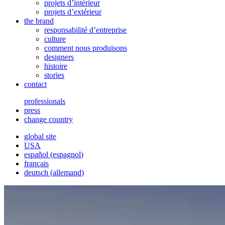
projets d’intérieur
projets d’extérieur
the brand
responsabilité d’entreprise
culture
comment nous produisons
designers
histoire
stories
contact
professionals
press
change country
global site
USA
español
(
espagnol
)
français
deutsch
(
allemand
)