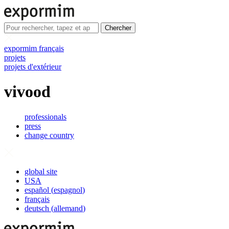
Chercher
expormim français
projets
projets d'extérieur
vivood
professionals
press
change country
global site
USA
español
(
espagnol
)
français
deutsch
(
allemand
)