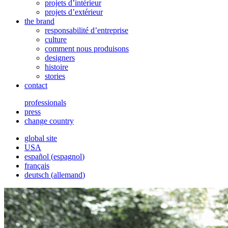
projets d’intérieur
projets d’extérieur
the brand
responsabilité d’entreprise
culture
comment nous produisons
designers
histoire
stories
contact
professionals
press
change country
global site
USA
español
(
espagnol
)
français
deutsch
(
allemand
)