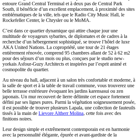
entoure Grand Central Terminal et à deux pas de Central Park
South, il bénéficie d’un excellent emplacement, à proximité des sites
emblématiques de la ville, tels que le Radio City Music Hall, le
Rockefeller Center, le Chrysler ou le MoMA.
C’est dans ce quartier dynamique qui attire chaque jour une
multitude de voyageurs sybarites, de diplomates et de cadres à la
recherche d’un hébergement sophistiqué, se trouve l’hôtel de luxe
AKA United Nations. La copropriété, une tour de 21 étages
entièrement rénovée, comprend 95 chambres allant de 52 à 62 m2
pour des séjours d’un mois ou plus, conçues par le studio new-
yorkais Asfour-Guzy Architects et inspirées par l’esprit animé et
cosmopolite du quartier.
Au niveau du hall, adjacent à un salon très confortable et moderne, à
la salle de sport et à la table de travail commune, vous trouverez une
belle terrasse extérieure évoquant les jardins karensasui ou zen
japonais. Un mur recouvert de lierre délimite cet espace fortement
défini par ses lignes pures. Parmi la végétation soigneusement posée,
il est possible de trouver plusieurs Lapala, une collection de fauteuils
tissés à la main de
Lievore Altherr Molina
, cette fois avec des
finitions noires.
Leur design simple et extrêmement contemporain est en harmonie
avec la personnalité élégante, épurée et avant-gardiste de la