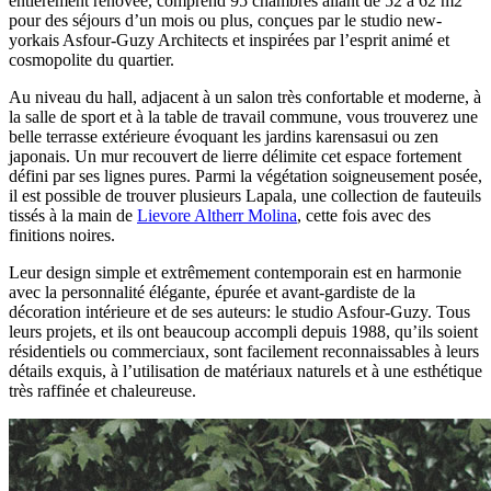
entièrement rénovée, comprend 95 chambres allant de 52 à 62 m2
pour des séjours d’un mois ou plus, conçues par le studio new-
yorkais Asfour-Guzy Architects et inspirées par l’esprit animé et
cosmopolite du quartier.
Au niveau du hall, adjacent à un salon très confortable et moderne, à
la salle de sport et à la table de travail commune, vous trouverez une
belle terrasse extérieure évoquant les jardins karensasui ou zen
japonais. Un mur recouvert de lierre délimite cet espace fortement
défini par ses lignes pures. Parmi la végétation soigneusement posée,
il est possible de trouver plusieurs Lapala, une collection de fauteuils
tissés à la main de
Lievore Altherr Molina
, cette fois avec des
finitions noires.
Leur design simple et extrêmement contemporain est en harmonie
avec la personnalité élégante, épurée et avant-gardiste de la
décoration intérieure et de ses auteurs: le studio Asfour-Guzy. Tous
leurs projets, et ils ont beaucoup accompli depuis 1988, qu’ils soient
résidentiels ou commerciaux, sont facilement reconnaissables à leurs
détails exquis, à l’utilisation de matériaux naturels et à une esthétique
très raffinée et chaleureuse.