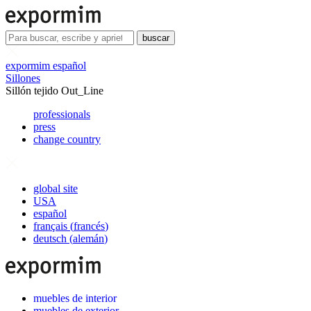
buscar
expormim español
Sillones
Sillón tejido Out_Line
professionals
press
change country
global site
USA
español
français
(
francés
)
deutsch
(
alemán
)
muebles de interior
muebles de exterior