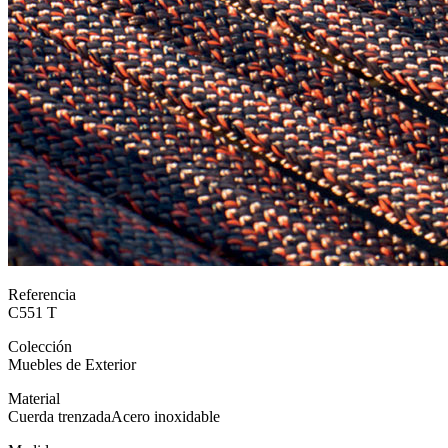
Referencia
C551 T
Colección
Muebles de Exterior
Material
Cuerda trenzada
Acero inoxidable