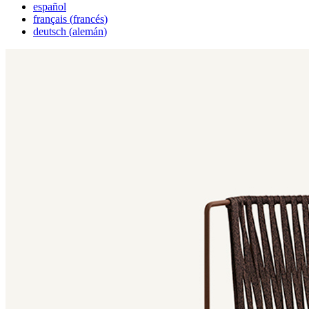
español
français
(
francés
)
deutsch
(
alemán
)