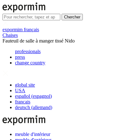
Chercher
expormim français
Chaises
Fauteuil de salle à manger tissé Nido
professionals
press
change country
global site
USA
español
(
espagnol
)
français
deutsch
(
allemand
)
meuble d'intérieur
meuble d'extérieur