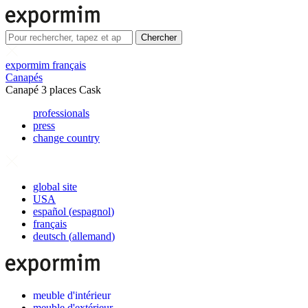
Chercher
expormim français
Canapés
Canapé 3 places Cask
professionals
press
change country
global site
USA
español
(
espagnol
)
français
deutsch
(
allemand
)
meuble d'intérieur
meuble d'extérieur