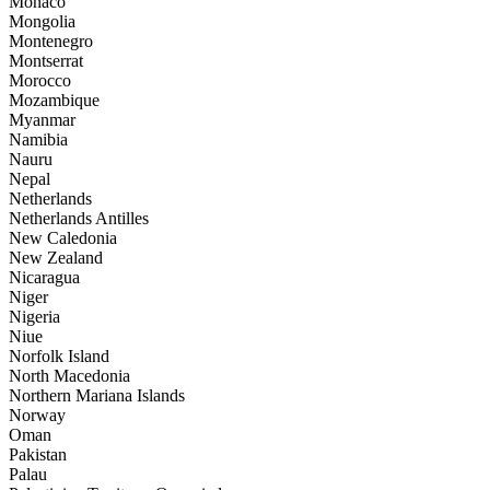
Monaco
Mongolia
Montenegro
Montserrat
Morocco
Mozambique
Myanmar
Namibia
Nauru
Nepal
Netherlands
Netherlands Antilles
New Caledonia
New Zealand
Nicaragua
Niger
Nigeria
Niue
Norfolk Island
North Macedonia
Northern Mariana Islands
Norway
Oman
Pakistan
Palau