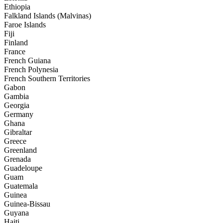
Ethiopia
Falkland Islands (Malvinas)
Faroe Islands
Fiji
Finland
France
French Guiana
French Polynesia
French Southern Territories
Gabon
Gambia
Georgia
Germany
Ghana
Gibraltar
Greece
Greenland
Grenada
Guadeloupe
Guam
Guatemala
Guinea
Guinea-Bissau
Guyana
Haiti