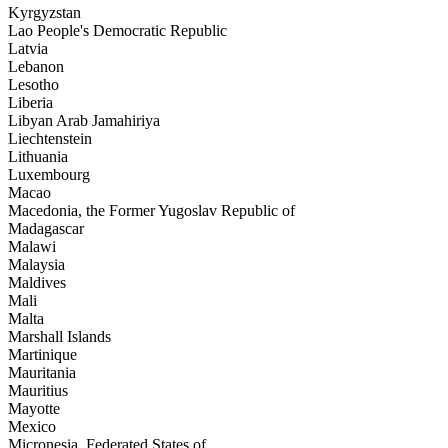
Kyrgyzstan
Lao People's Democratic Republic
Latvia
Lebanon
Lesotho
Liberia
Libyan Arab Jamahiriya
Liechtenstein
Lithuania
Luxembourg
Macao
Macedonia, the Former Yugoslav Republic of
Madagascar
Malawi
Malaysia
Maldives
Mali
Malta
Marshall Islands
Martinique
Mauritania
Mauritius
Mayotte
Mexico
Micronesia, Federated States of