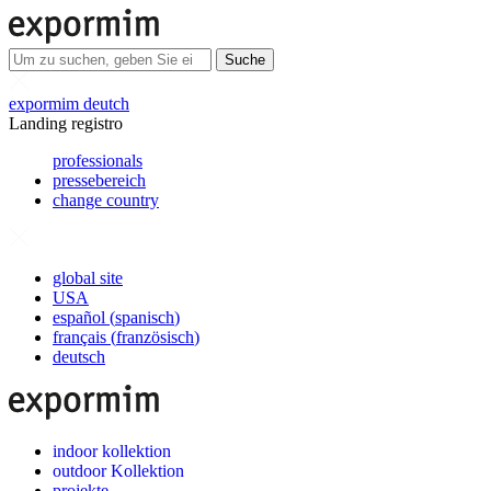
Suche
expormim deutch
Landing registro
professionals
pressebereich
change country
global site
USA
español
(
spanisch
)
français
(
französisch
)
deutsch
indoor kollektion
outdoor Kollektion
projekte