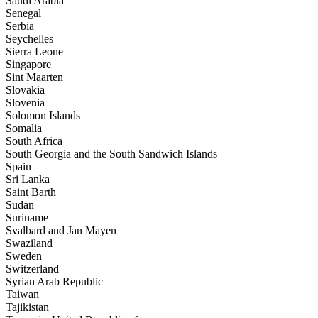
Saudi Arabia
Senegal
Serbia
Seychelles
Sierra Leone
Singapore
Sint Maarten
Slovakia
Slovenia
Solomon Islands
Somalia
South Africa
South Georgia and the South Sandwich Islands
Spain
Sri Lanka
Saint Barth
Sudan
Suriname
Svalbard and Jan Mayen
Swaziland
Sweden
Switzerland
Syrian Arab Republic
Taiwan
Tajikistan