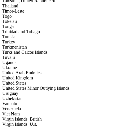
Tanzania, United Republic of
Thailand
Timor-Leste
Togo
Tokelau
Tonga
Trinidad and Tobago
Tunisia
Turkey
Turkmenistan
Turks and Caicos Islands
Tuvalu
Uganda
Ukraine
United Arab Emirates
United Kingdom
United States
United States Minor Outlying Islands
Uruguay
Uzbekistan
Vanuatu
Venezuela
Viet Nam
Virgin Islands, British
Virgin Islands, U.s.