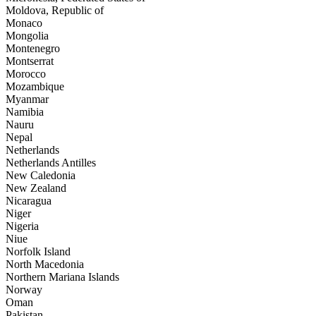
Moldova, Republic of
Monaco
Mongolia
Montenegro
Montserrat
Morocco
Mozambique
Myanmar
Namibia
Nauru
Nepal
Netherlands
Netherlands Antilles
New Caledonia
New Zealand
Nicaragua
Niger
Nigeria
Niue
Norfolk Island
North Macedonia
Northern Mariana Islands
Norway
Oman
Pakistan