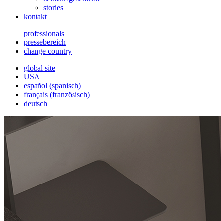
stories
kontakt
professionals
pressebereich
change country
global site
USA
español
(
spanisch
)
français
(
französisch
)
deutsch