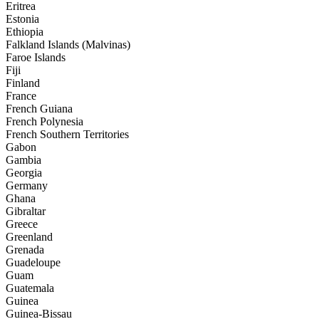
Eritrea
Estonia
Ethiopia
Falkland Islands (Malvinas)
Faroe Islands
Fiji
Finland
France
French Guiana
French Polynesia
French Southern Territories
Gabon
Gambia
Georgia
Germany
Ghana
Gibraltar
Greece
Greenland
Grenada
Guadeloupe
Guam
Guatemala
Guinea
Guinea-Bissau