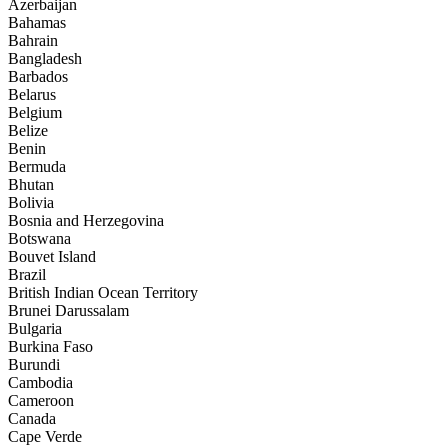
Azerbaijan
Bahamas
Bahrain
Bangladesh
Barbados
Belarus
Belgium
Belize
Benin
Bermuda
Bhutan
Bolivia
Bosnia and Herzegovina
Botswana
Bouvet Island
Brazil
British Indian Ocean Territory
Brunei Darussalam
Bulgaria
Burkina Faso
Burundi
Cambodia
Cameroon
Canada
Cape Verde