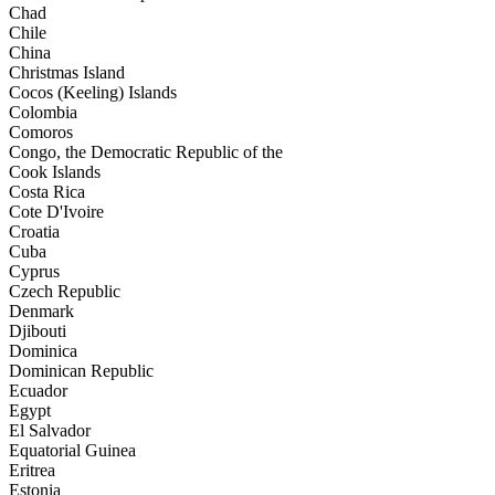
Chad
Chile
China
Christmas Island
Cocos (Keeling) Islands
Colombia
Comoros
Congo, the Democratic Republic of the
Cook Islands
Costa Rica
Cote D'Ivoire
Croatia
Cuba
Cyprus
Czech Republic
Denmark
Djibouti
Dominica
Dominican Republic
Ecuador
Egypt
El Salvador
Equatorial Guinea
Eritrea
Estonia