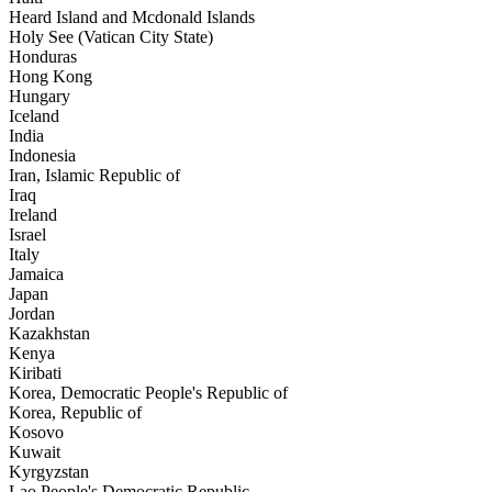
Heard Island and Mcdonald Islands
Holy See (Vatican City State)
Honduras
Hong Kong
Hungary
Iceland
India
Indonesia
Iran, Islamic Republic of
Iraq
Ireland
Israel
Italy
Jamaica
Japan
Jordan
Kazakhstan
Kenya
Kiribati
Korea, Democratic People's Republic of
Korea, Republic of
Kosovo
Kuwait
Kyrgyzstan
Lao People's Democratic Republic