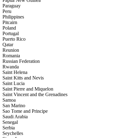
Papua New Guinea
Paraguay
Peru
Philippines
Pitcairn
Poland
Portugal
Puerto Rico
Qatar
Reunion
Romania
Russian Federation
Rwanda
Saint Helena
Saint Kitts and Nevis
Saint Lucia
Saint Pierre and Miquelon
Saint Vincent and the Grenadines
Samoa
San Marino
Sao Tome and Principe
Saudi Arabia
Senegal
Serbia
Seychelles