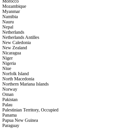
Morocco
Mozambique
Myanmar
Namibia
Nauru
Nepal
Netherlands
Netherlands Antilles
New Caledonia
New Zealand
Nicaragua
Niger
Nigeria
Niue
Norfolk Island
North Macedonia
Northern Mariana Islands
Norway
Oman
Pakistan
Palau
Palestinian Territory, Occupied
Panama
Papua New Guinea
Paraguay