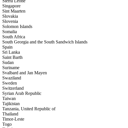
Sierra Leone
Singapore
Sint Maarten
Slovakia
Slovenia
Solomon Islands
Somalia
South Africa
South Georgia and the South Sandwich Islands
Spain
Sri Lanka
Saint Barth
Sudan
Suriname
Svalbard and Jan Mayen
Swaziland
Sweden
Switzerland
Syrian Arab Republic
Taiwan
Tajikistan
Tanzania, United Republic of
Thailand
Timor-Leste
Togo