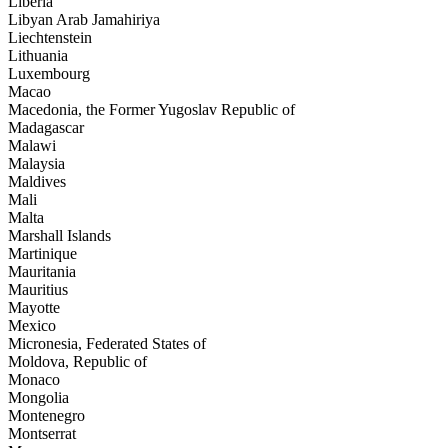
Liberia
Libyan Arab Jamahiriya
Liechtenstein
Lithuania
Luxembourg
Macao
Macedonia, the Former Yugoslav Republic of
Madagascar
Malawi
Malaysia
Maldives
Mali
Malta
Marshall Islands
Martinique
Mauritania
Mauritius
Mayotte
Mexico
Micronesia, Federated States of
Moldova, Republic of
Monaco
Mongolia
Montenegro
Montserrat