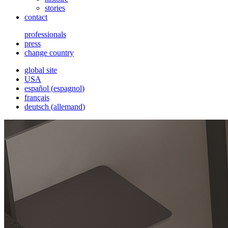
stories
contact
professionals
press
change country
global site
USA
español
(
espagnol
)
français
deutsch
(
allemand
)