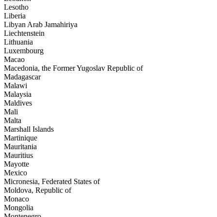
Lesotho
Liberia
Libyan Arab Jamahiriya
Liechtenstein
Lithuania
Luxembourg
Macao
Macedonia, the Former Yugoslav Republic of
Madagascar
Malawi
Malaysia
Maldives
Mali
Malta
Marshall Islands
Martinique
Mauritania
Mauritius
Mayotte
Mexico
Micronesia, Federated States of
Moldova, Republic of
Monaco
Mongolia
Montenegro