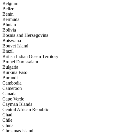
Belgium
Belize
Benin
Bermuda
Bhutan
Bolivia
Bosnia and Herzegovina
Botswana
Bouvet Island
Brazil
British Indian Ocean Territory
Brunei Darussalam
Bulgaria
Burkina Faso
Burundi
Cambodia
Cameroon
Canada
Cape Verde
Cayman Islands
Central African Republic
Chad
Chile
China
Christmas Island