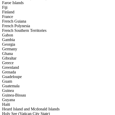
Faroe Islands
Fiji
Finland
France
French Guiana
French Polynesia
French Southern Territories
Gabon
Gambia
Georgia
Germany
Ghana
Gibraltar
Greece
Greenland
Grenada
Guadeloupe
Guam
Guatemala
Guinea
Guinea-Bissau
Guyana
Haiti
Heard Island and Mcdonald Islands
Holy See (Vatican City State)