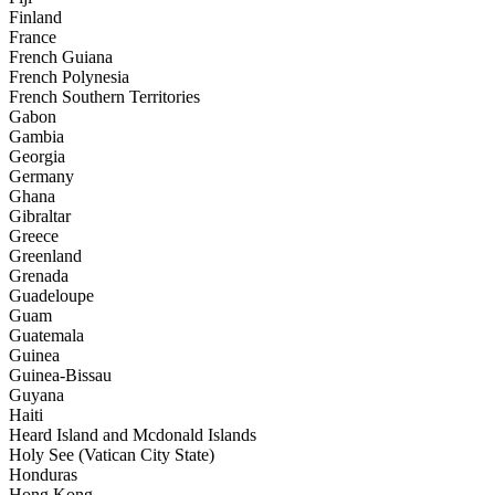
Finland
France
French Guiana
French Polynesia
French Southern Territories
Gabon
Gambia
Georgia
Germany
Ghana
Gibraltar
Greece
Greenland
Grenada
Guadeloupe
Guam
Guatemala
Guinea
Guinea-Bissau
Guyana
Haiti
Heard Island and Mcdonald Islands
Holy See (Vatican City State)
Honduras
Hong Kong