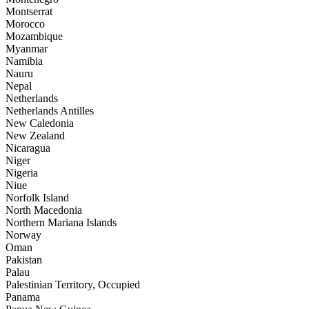
Montserrat
Morocco
Mozambique
Myanmar
Namibia
Nauru
Nepal
Netherlands
Netherlands Antilles
New Caledonia
New Zealand
Nicaragua
Niger
Nigeria
Niue
Norfolk Island
North Macedonia
Northern Mariana Islands
Norway
Oman
Pakistan
Palau
Palestinian Territory, Occupied
Panama