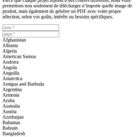
Parce que chaque projet répond à des critères différents, nous vous
permettons non seulement de télécharger n’importe quelle image de
produit, mais également de générer un PDF avec votre propre
sélection, selon vos goûts, intérêts ou besoins spécifiques.
Afghanistan
Albania
Algeria
American Samoa
Andorra
Angola
Anguilla
Antarctica
Antigua and Barbuda
Argentina
Armenia
Aruba
Australia
Austria
Azerbaijan
Bahamas
Bahrain
Bangladesh