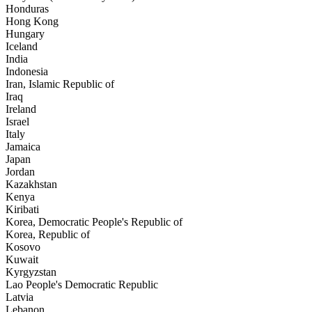
Honduras
Hong Kong
Hungary
Iceland
India
Indonesia
Iran, Islamic Republic of
Iraq
Ireland
Israel
Italy
Jamaica
Japan
Jordan
Kazakhstan
Kenya
Kiribati
Korea, Democratic People's Republic of
Korea, Republic of
Kosovo
Kuwait
Kyrgyzstan
Lao People's Democratic Republic
Latvia
Lebanon