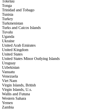
Tokelau
Tonga
Trinidad and Tobago
Tunisia
Turkey
Turkmenistan
Turks and Caicos Islands
Tuvalu
Uganda
Ukraine
United Arab Emirates
United Kingdom
United States
United States Minor Outlying Islands
Uruguay
Uzbekistan
Vanuatu
Venezuela
Viet Nam
Virgin Islands, British
Virgin Islands, U.s.
Wallis and Futuna
Western Sahara
Yemen
Zambia