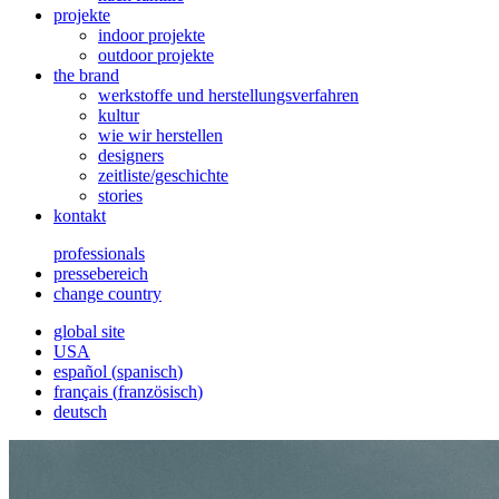
projekte
indoor projekte
outdoor projekte
the brand
werkstoffe und herstellungsverfahren
kultur
wie wir herstellen
designers
zeitliste/geschichte
stories
kontakt
professionals
pressebereich
change country
global site
USA
español
(
spanisch
)
français
(
französisch
)
deutsch