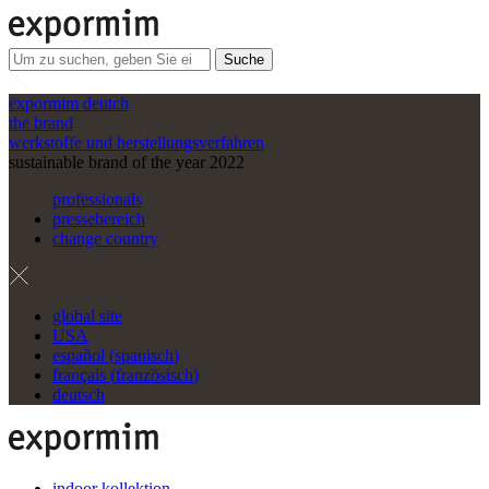
Suche
expormim deutch
the brand
werkstoffe und herstellungsverfahren
sustainable brand of the year 2022
professionals
pressebereich
change country
global site
USA
español
(
spanisch
)
français
(
französisch
)
deutsch
indoor kollektion