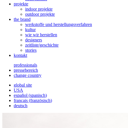
projekte
indoor projekte
outdoor projekte
the brand
werkstoffe und herstellungsverfahren
kultur
wie wir herstellen
designers
zeitliste/geschichte
stories
kontakt
professionals
pressebereich
change country
global site
USA
español
(
spanisch
)
français
(
französisch
)
deutsch