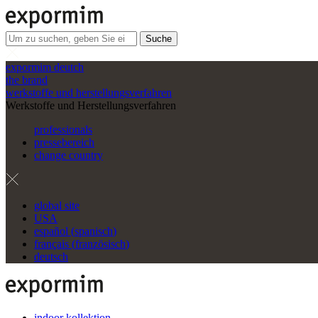
Suche
expormim deutch
the brand
werkstoffe und herstellungsverfahren
Werkstoffe und Herstellungsverfahren
professionals
pressebereich
change country
global site
USA
español
(
spanisch
)
français
(
französisch
)
deutsch
indoor kollektion