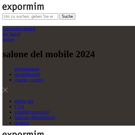
Suche
expormim deutch
the brand
stories
salone del mobile 2024
professionals
pressebereich
change country
global site
USA
español
(
spanisch
)
français
(
französisch
)
deutsch