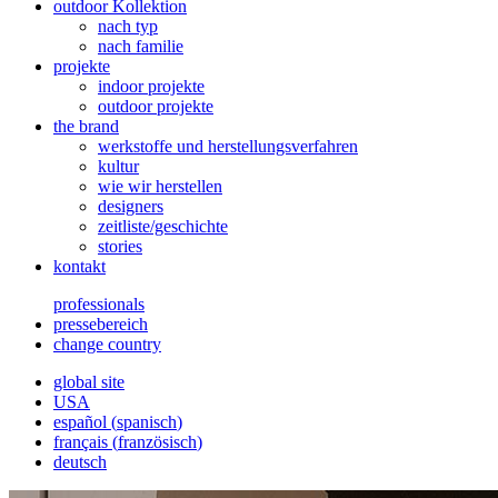
outdoor Kollektion
nach typ
nach familie
projekte
indoor projekte
outdoor projekte
the brand
werkstoffe und herstellungsverfahren
kultur
wie wir herstellen
designers
zeitliste/geschichte
stories
kontakt
professionals
pressebereich
change country
global site
USA
español
(
spanisch
)
français
(
französisch
)
deutsch