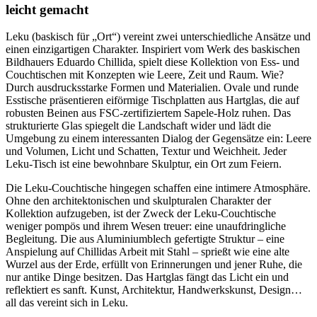
leicht gemacht
Leku (baskisch für „Ort“) vereint zwei unterschiedliche Ansätze und
einen einzigartigen Charakter. Inspiriert vom Werk des baskischen
Bildhauers Eduardo Chillida, spielt diese Kollektion von Ess- und
Couchtischen mit Konzepten wie Leere, Zeit und Raum. Wie?
Durch ausdrucksstarke Formen und Materialien. Ovale und runde
Esstische präsentieren eiförmige Tischplatten aus Hartglas, die auf
robusten Beinen aus FSC-zertifiziertem Sapele-Holz ruhen. Das
strukturierte Glas spiegelt die Landschaft wider und lädt die
Umgebung zu einem interessanten Dialog der Gegensätze ein: Leere
und Volumen, Licht und Schatten, Textur und Weichheit. Jeder
Leku-Tisch ist eine bewohnbare Skulptur, ein Ort zum Feiern.
Die Leku-Couchtische hingegen schaffen eine intimere Atmosphäre.
Ohne den architektonischen und skulpturalen Charakter der
Kollektion aufzugeben, ist der Zweck der Leku-Couchtische
weniger pompös und ihrem Wesen treuer: eine unaufdringliche
Begleitung. Die aus Aluminiumblech gefertigte Struktur – eine
Anspielung auf Chillidas Arbeit mit Stahl – sprießt wie eine alte
Wurzel aus der Erde, erfüllt von Erinnerungen und jener Ruhe, die
nur antike Dinge besitzen. Das Hartglas fängt das Licht ein und
reflektiert es sanft. Kunst, Architektur, Handwerkskunst, Design…
all das vereint sich in Leku.