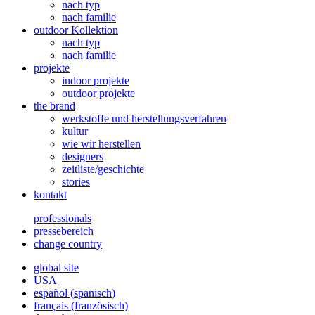
nach typ
nach familie
outdoor Kollektion
nach typ
nach familie
projekte
indoor projekte
outdoor projekte
the brand
werkstoffe und herstellungsverfahren
kultur
wie wir herstellen
designers
zeitliste/geschichte
stories
kontakt
professionals
pressebereich
change country
global site
USA
español
(
spanisch
)
français
(
französisch
)