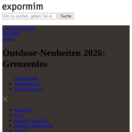
Suche
expormim deutch
the brand
stories
Outdoor-Neuheiten 2026:
Grenzenlos
professionals
pressebereich
change country
global site
USA
español
(
spanisch
)
français
(
französisch
)
deutsch