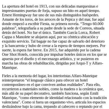
La apertura del hotel en 1913, con sus delicadas marquesinas e
impresionantes puertas de forja, supuso un hito en aquel tiempo.
Ernest Hemingway fue uno de sus más distinguidos huéspedes.
Amante de los toros, de los arroces de la Pepica y del mar, fue aquí
donde empezó a escribir Fiesta, su primera novela. “Tengo 60.000
palabras”, telegrafiaría a su padre desde la sede de Correos, situada
detrás del hotel. No fue el único. También García Lorca, Robert
Cappa o Manolete se alojaron aquí, por su céntrica ubicación y
exquisito servicio. Tal bagaje no fue capaz de salvarlo del deterioro
y la bancarrota y hubo de cerrar a la espera de tiempos mejores. Por
suerte, la espera fue breve. En 2015, fue adquirido por la cadena
One Shot Hotels, conocida por impulsar hoteles únicos en los que se
apuesta por el diseño y el mecenazgo artístico, y se pusieron en
marcha las obras de rehabilitación, dirigidas por Arqui-T y Alfaro-
Manrique.
Fieles a la memoria del lugar, los interioristas Alfaro-Manrique
reinterpretaron “el lenguaje clásico para ofrecer un hotel
contemporáneo en el que conviven ambas realidades”. Para ello,
recurrieron a materiales nobles, como la madera o la cerámica que,
más allá de su papel decorativo, también funciona, según Emili
Manrique, “como elemento de identidad relacionado con la tradición
valenciana”. Como si fuera un organismo vivo, articula los espacios
deslizándose bajo la cama, trepando al cabecero o reptando por el