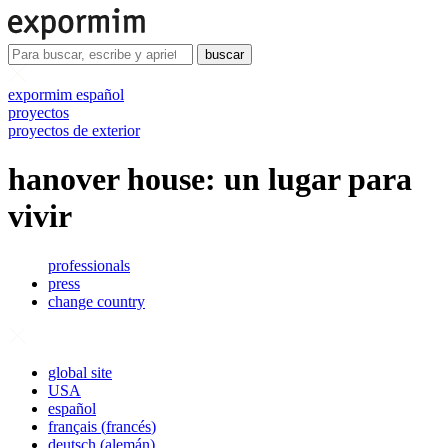
buscar
expormim español
proyectos
proyectos de exterior
hanover house: un lugar para
vivir
professionals
press
change country
global site
USA
español
français
(
francés
)
deutsch
(
alemán
)