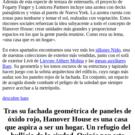
Además de esta especie de terraza de entresuelo, el proyecto de
Fogarty Finger y Lonicera Partners incluye una azotea con decks
paisajísticos y vistas al puerto de Nueva York. La azotea cuenta con
zonas para tumbarse y tomar el sol, realzadas con vegetación. Estos
rincones sociales refuerzan la idea subyacente a todo el concepto de
Hanover House: crear unidades más grandes y proporcionar
espacios en los que la gente pueda reunirse. Como reza su lema,
«una casa que es un hogar».
En estos apartados encontramos una vez más los
sillones Nido
, una
de nuestras colecciones de exterior más vendidas, junto con el sofá
de exterior Livit de
Lievore Altherr Molina
y las
mesas auxiliares
Bare
. Su geometría y los tonos oscuros de su estructura y tapizado
hacen juego con la sobria arquitectura del edificio, cuyo rasgo más
audaz son los paneles rojos de la fachada. En conjunto, un espacio
de acogida donde combatir el peligro de la soledad que siempre
parece acechar a la metrópolis.
descubre bare
Tras su fachada geométrica de paneles de
óxido rojo, Hanover House es una casa
que aspira a ser un hogar. Un refugio del