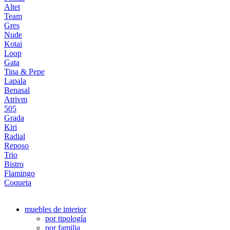
Altet
Team
Gres
Nude
Kotai
Loop
Gata
Tina & Pepe
Lapala
Benasal
Atrivm
505
Grada
Kiri
Radial
Reposo
Trio
Bistro
Flamingo
Coqueta
muebles de interior
por tipología
por familia