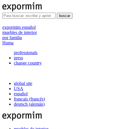
buscar
expormim español
muebles de interior
por familia
Huma
professionals
press
change country
global site
USA
español
français
(
francés
)
deutsch
(
alemán
)
muebles de interior