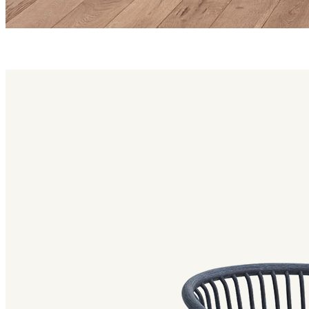
huma family
Huma