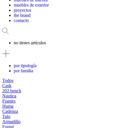
muebles de exterior
proyectos
the brand
contacto
no tienes artículos
por tipología
por familia
Todos
Cask
202 bench
Nautica
Frames
Huma
Cadenza
Talo
Armadillo
Fontal