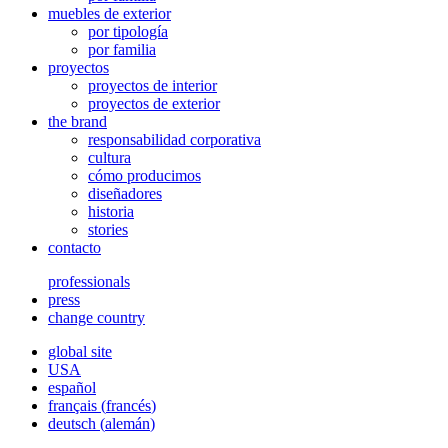
muebles de exterior
por tipología
por familia
proyectos
proyectos de interior
proyectos de exterior
the brand
responsabilidad corporativa
cultura
cómo producimos
diseñadores
historia
stories
contacto
professionals
press
change country
global site
USA
español
français
(
francés
)
deutsch
(
alemán
)