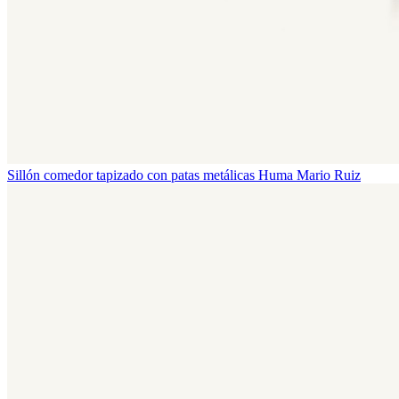
Sillón comedor tapizado con patas metálicas Huma
Mario Ruiz