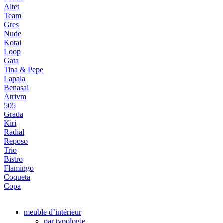
Altet
Team
Gres
Nude
Kotai
Loop
Gata
Tina & Pepe
Lapala
Benasal
Atrivm
505
Grada
Kiri
Radial
Reposo
Trio
Bistro
Flamingo
Coqueta
Copa
meuble d’intérieur
par typologie