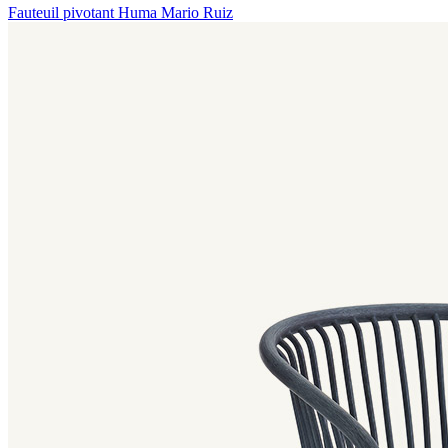
Fauteuil pivotant Huma
Mario Ruiz