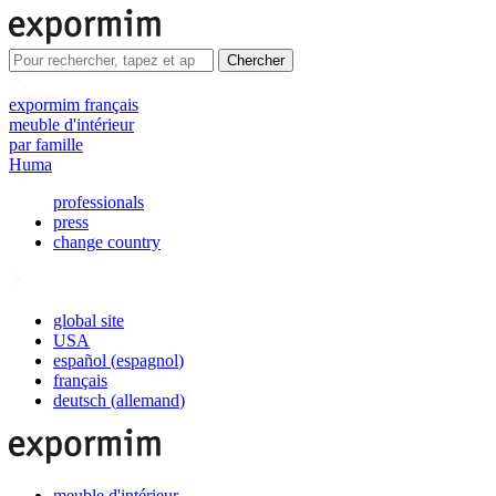
Chercher
expormim français
meuble d'intérieur
par famille
Huma
professionals
press
change country
global site
USA
español
(
espagnol
)
français
deutsch
(
allemand
)
meuble d'intérieur