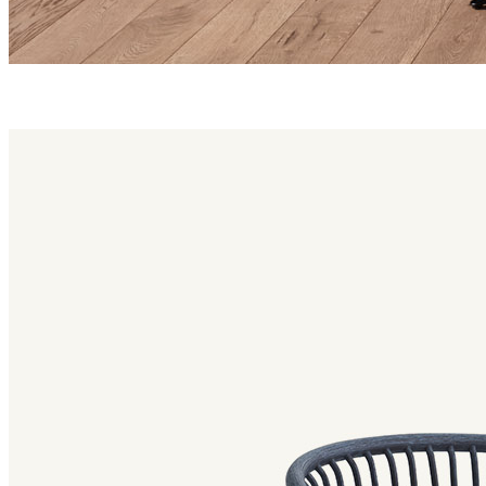
huma family
Huma