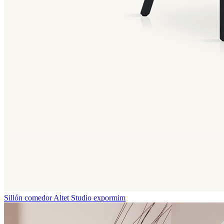
Sillón comedor Altet
Studio expormim