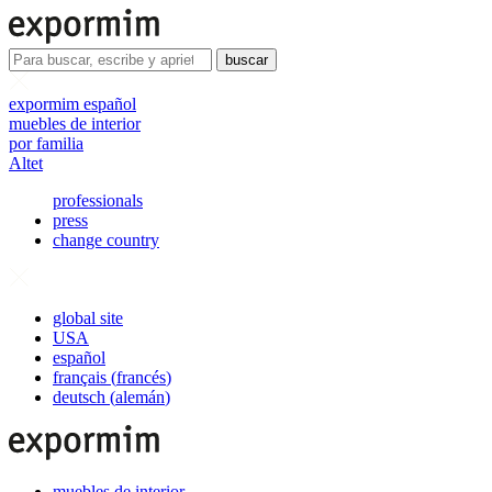
buscar
expormim español
muebles de interior
por familia
Altet
professionals
press
change country
global site
USA
español
français
(
francés
)
deutsch
(
alemán
)
muebles de interior