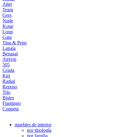
Altet
Team
Gres
Nude
Kotai
Loop
Gata
Tina & Pepe
Lapala
Benasal
Atrivm
505
Grada
Kiri
Radial
Reposo
Trio
Bistro
Flamingo
Coqueta
muebles de interior
por tipología
por familia