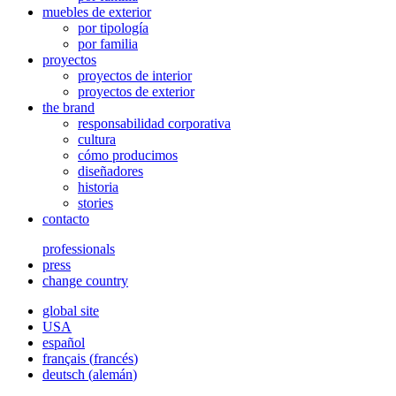
muebles de exterior
por tipología
por familia
proyectos
proyectos de interior
proyectos de exterior
the brand
responsabilidad corporativa
cultura
cómo producimos
diseñadores
historia
stories
contacto
professionals
press
change country
global site
USA
español
français
(
francés
)
deutsch
(
alemán
)