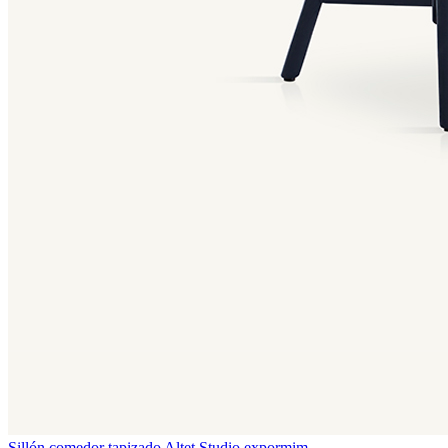
Sillón comedor tapizado Altet
Studio expormim