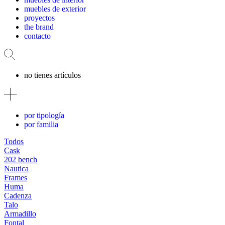
muebles de exterior
proyectos
the brand
contacto
no tienes artículos
por tipología
por familia
Todos
Cask
202 bench
Nautica
Frames
Huma
Cadenza
Talo
Armadillo
Fontal