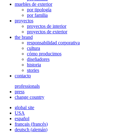
muebles de exterior
por tipología
por familia
proyectos
proyectos de interior
proyectos de exterior
the brand
responsabilidad corporativa
cultura
cómo producimos
diseñadores
historia
stories
contacto
professionals
press
change country
global site
USA
español
français
(
francés
)
deutsch
(
alemán
)