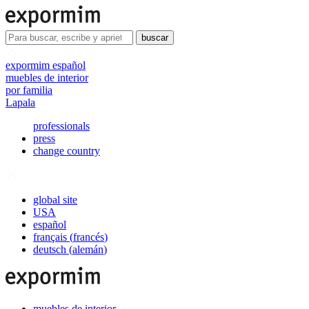
buscar
expormim español
muebles de interior
por familia
Lapala
professionals
press
change country
global site
USA
español
français
(
francés
)
deutsch
(
alemán
)
muebles de interior