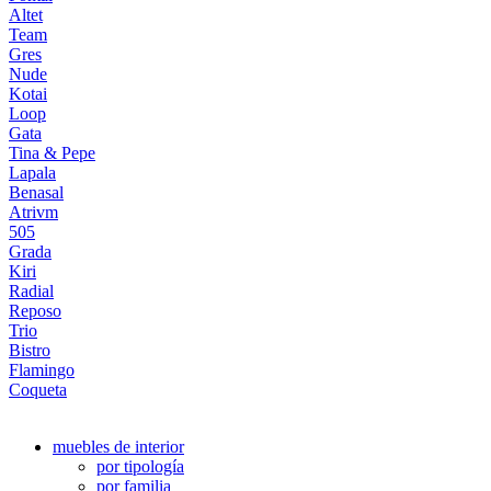
Altet
Team
Gres
Nude
Kotai
Loop
Gata
Tina & Pepe
Lapala
Benasal
Atrivm
505
Grada
Kiri
Radial
Reposo
Trio
Bistro
Flamingo
Coqueta
muebles de interior
por tipología
por familia