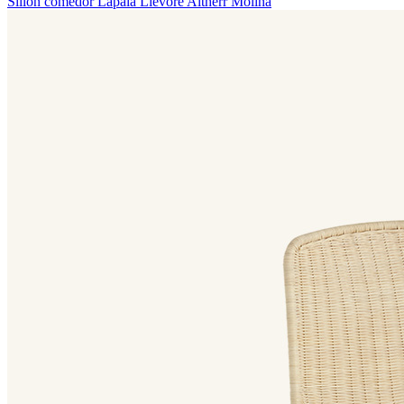
Sillón comedor Lapala
Lievore Altherr Molina