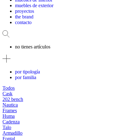
muebles de exterior
proyectos
the brand
contacto
no tienes artículos
por tipología
por familia
Todos
Cask
202 bench
Nautica
Frames
Huma
Cadenza
Talo
Armadillo
Fontal