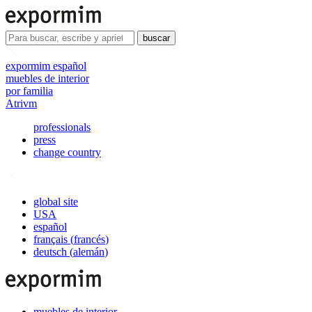
buscar
expormim español
muebles de interior
por familia
Atrivm
professionals
press
change country
global site
USA
español
français
(
francés
)
deutsch
(
alemán
)
muebles de interior