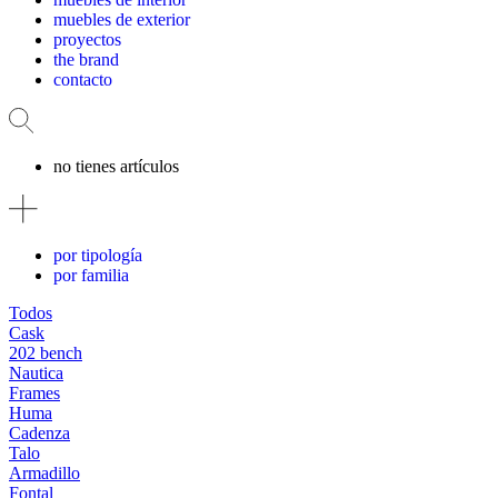
muebles de exterior
proyectos
the brand
contacto
no tienes artículos
por tipología
por familia
Todos
Cask
202 bench
Nautica
Frames
Huma
Cadenza
Talo
Armadillo
Fontal