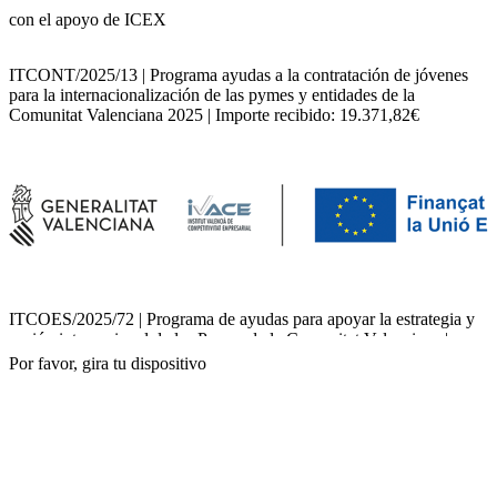
con el apoyo de ICEX
ITCONT/2025/13 | Programa ayudas a la contratación de jóvenes
para la internacionalización de las pymes y entidades de la
Comunitat Valenciana 2025 | Importe recibido: 19.371,82€
ITCOES/2025/72 | Programa de ayudas para apoyar la estrategia y
acción internacional de las Pymes de la Comunitat Valenciana |
Importe recibido: 21.600,00€
Por favor, gira tu dispositivo