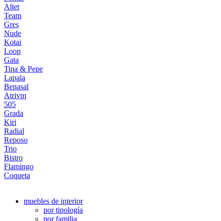
Altet
Team
Gres
Nude
Kotai
Loop
Gata
Tina & Pepe
Lapala
Benasal
Atrivm
505
Grada
Kiri
Radial
Reposo
Trio
Bistro
Flamingo
Coqueta
muebles de interior
por tipología
por familia