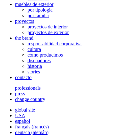
muebles de exterior
por tipología
por familia
proyectos
proyectos de interior
proyectos de exterior
the brand
responsabilidad corporativa
cultura
cómo producimos
diseñadores
historia
stories
contacto
professionals
press
change country
global site
USA
español
français
(
francés
)
deutsch
(
alemán
)