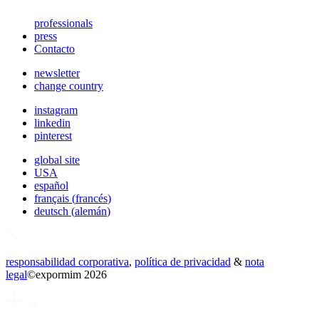
professionals
press
Contacto
newsletter
change country
instagram
linkedin
pinterest
global site
USA
español
français
(
francés
)
deutsch
(
alemán
)
responsabilidad corporativa
,
política de privacidad
&
nota
legal
©
expormim 2026