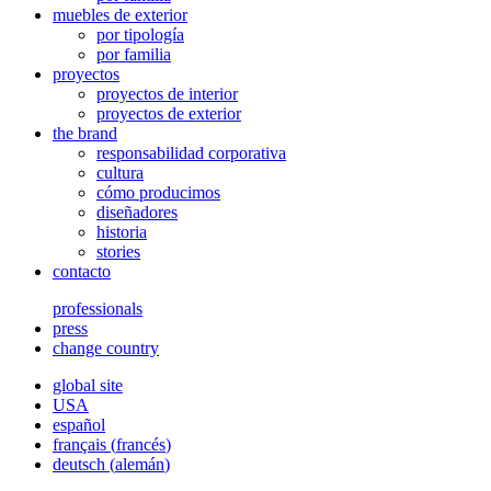
muebles de exterior
por tipología
por familia
proyectos
proyectos de interior
proyectos de exterior
the brand
responsabilidad corporativa
cultura
cómo producimos
diseñadores
historia
stories
contacto
professionals
press
change country
global site
USA
español
français
(
francés
)
deutsch
(
alemán
)