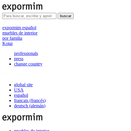
buscar
expormim español
muebles de interior
por familia
Kotai
professionals
press
change country
global site
USA
español
français
(
francés
)
deutsch
(
alemán
)
muebles de interior