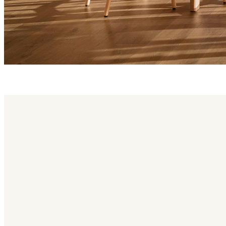
kotai family
Kotai