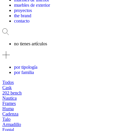
muebles de exterior
proyectos
the brand
contacto
no tienes artículos
por tipología
por familia
Todos
Cask
202 bench
Nautica
Frames
Huma
Cadenza
Talo
Armadillo
Fontal