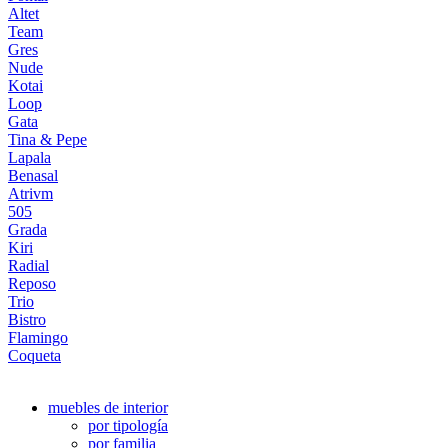
Altet
Team
Gres
Nude
Kotai
Loop
Gata
Tina & Pepe
Lapala
Benasal
Atrivm
505
Grada
Kiri
Radial
Reposo
Trio
Bistro
Flamingo
Coqueta
muebles de interior
por tipología
por familia