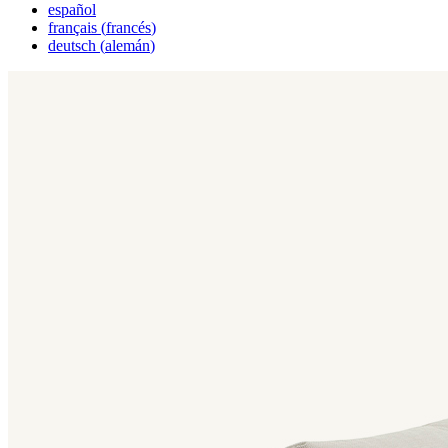
español
français
(
francés
)
deutsch
(
alemán
)