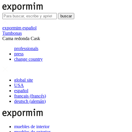
buscar
expormim español
Tumbonas
Cama redonda Cask
professionals
press
change country
global site
USA
español
français
(
francés
)
deutsch
(
alemán
)
muebles de interior
muebles de exterior