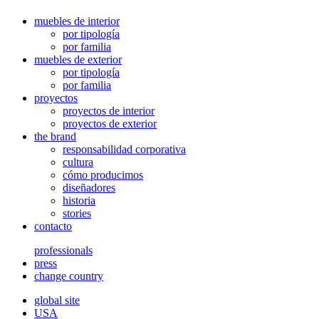
muebles de interior
por tipología
por familia
muebles de exterior
por tipología
por familia
proyectos
proyectos de interior
proyectos de exterior
the brand
responsabilidad corporativa
cultura
cómo producimos
diseñadores
historia
stories
contacto
professionals
press
change country
global site
USA