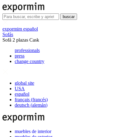
buscar
expormim español
Sofás
Sofá 2 plazas Cask
professionals
press
change country
global site
USA
español
français
(
francés
)
deutsch
(
alemán
)
muebles de interior
muebles de exterior