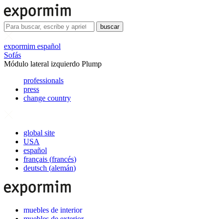
buscar
expormim español
Sofás
Módulo lateral izquierdo Plump
professionals
press
change country
global site
USA
español
français
(
francés
)
deutsch
(
alemán
)
muebles de interior
muebles de exterior