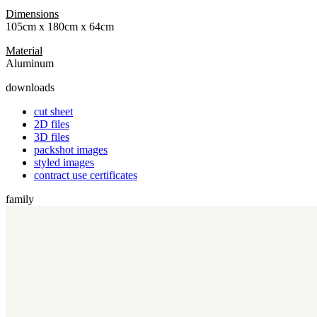
Dimensions
105cm x 180cm x 64cm
Material
Aluminum
downloads
cut sheet
2D files
3D files
packshot images
styled images
contract use certificates
family