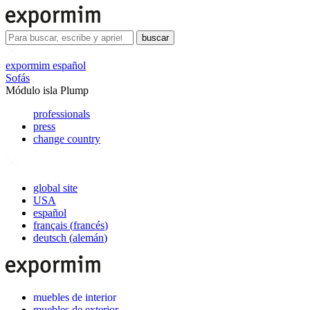
buscar
expormim español
Sofás
Módulo isla Plump
professionals
press
change country
global site
USA
español
français
(
francés
)
deutsch
(
alemán
)
muebles de interior
muebles de exterior