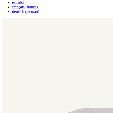
español
français
(
francés
)
deutsch
(
alemán
)