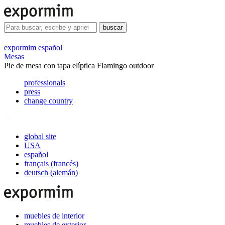
buscar
expormim español
Mesas
Pie de mesa con tapa elíptica Flamingo outdoor
professionals
press
change country
global site
USA
español
français
(
francés
)
deutsch
(
alemán
)
muebles de interior
muebles de exterior