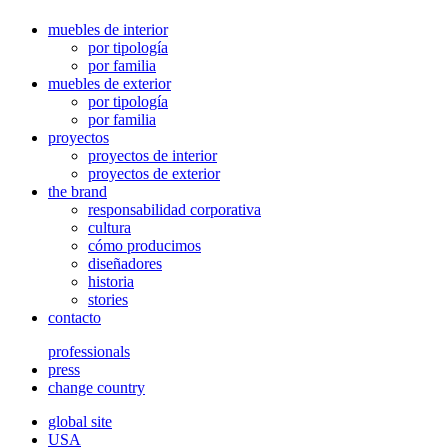
muebles de interior
por tipología
por familia
muebles de exterior
por tipología
por familia
proyectos
proyectos de interior
proyectos de exterior
the brand
responsabilidad corporativa
cultura
cómo producimos
diseñadores
historia
stories
contacto
professionals
press
change country
global site
USA