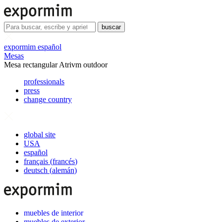
buscar
expormim español
Mesas
Mesa rectangular Atrivm outdoor
professionals
press
change country
global site
USA
español
français
(
francés
)
deutsch
(
alemán
)
muebles de interior
muebles de exterior