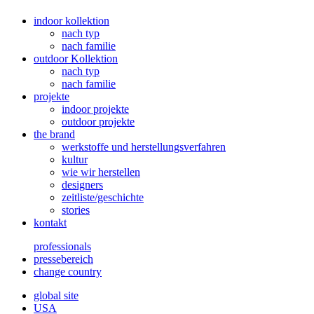
indoor kollektion
nach typ
nach familie
outdoor Kollektion
nach typ
nach familie
projekte
indoor projekte
outdoor projekte
the brand
werkstoffe und herstellungsverfahren
kultur
wie wir herstellen
designers
zeitliste/geschichte
stories
kontakt
professionals
pressebereich
change country
global site
USA