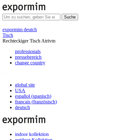
Suche
expormim deutch
Tisch
Rechteckiger Tisch Atrivm
professionals
pressebereich
change country
global site
USA
español
(
spanisch
)
français
(
französisch
)
deutsch
indoor kollektion
outdoor Kollektion