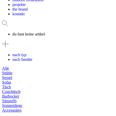
projekte
the brand
kontakt
du hast keine artikel
nach typ
nach familie
Alle
Stühle
Sessel
Sofas
Tisch
Couchtisch
Barhocker
Sitzpuffs
Sonnenliege
Accessoires