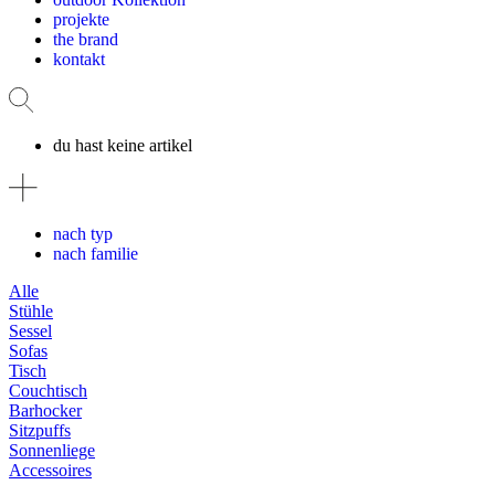
projekte
the brand
kontakt
du hast keine artikel
nach typ
nach familie
Alle
Stühle
Sessel
Sofas
Tisch
Couchtisch
Barhocker
Sitzpuffs
Sonnenliege
Accessoires