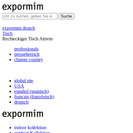
Suche
expormim deutch
Tisch
Rechteckiger Tisch Atrivm
professionals
pressebereich
change country
global site
USA
español
(
spanisch
)
français
(
französisch
)
deutsch
indoor kollektion
outdoor Kollektion